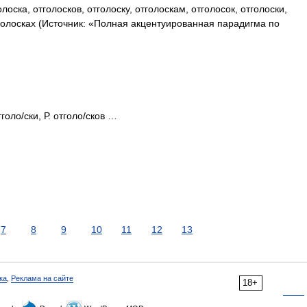
лоска, отголосков, отголоску, отголоскам, отголосок, отголоски,
тголосках (Источник: «Полная акцентуированная парадигма по
тголо/ски, Р. отголо/сков …
7
8
9
10
11
12
13
ка
,
Реклама на сайте
18+