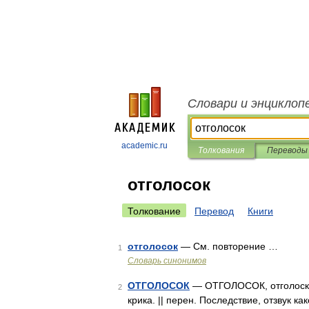
Словари и энциклоп
academic.ru
Толкования
Переводы
отголосок
Толкование
Перевод
Книги
отголосок
— См. повторение …
1
Словарь синонимов
ОТГОЛОСОК
— ОТГОЛОСОК, отголоска, 
2
крика. || перен. Последствие, отзвук к