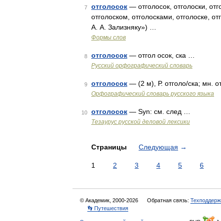
отголосок
— отголосок, отголоски, отго
7
отголоском, отголосками, отголоске, о
А. А. Зализняку») …
Формы слов
отголосок
— отгол осок, ска …
8
Русский орфографический словарь
отголосок
— (2 м), Р. отголо/ска; мн. о
9
Орфографический словарь русского языка
отголосок
— Syn: см. след …
10
Тезаурус русской деловой лексики
Страницы
Следующая
→
1
2
3
4
5
6
© Академик, 2000-2026
Обратная связь:
Техподдерж
👣 Путешествия