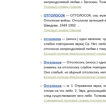
непреодолимой любви.» Загоскин. Тол
Толковый словарь Ушакова
ОТГОЛОСОК
— ОТГОЛОСОК, ска, муж. То
3
Отголоски войны. Отголоски затихшей 
Шведова. 1949 1992 …
Толковый словарь Ожегова
отголосок
— (иноск.) одно явление, ч
4
слабое повторение звука) Ср. Нет, люб
отголосок непреодолимой любви к тому
Большой толково-фразеологический словар
Отголосок
— Отголосокъ (иноск.) одно
5
(намекъ на отголосокъ слабое повторені
Оно слабый, но вѣрный отголосокъ не
Большой толково-фразеологический словар
Отголосок
— м. 1. Отражение звука; эх
6
отклик на что либо. 2. Звук, доносящий
след существования чего либо. Толков
Современный толковый словарь русского я