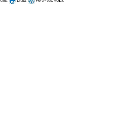
omla,
Drupal,
WordPress, MODx.